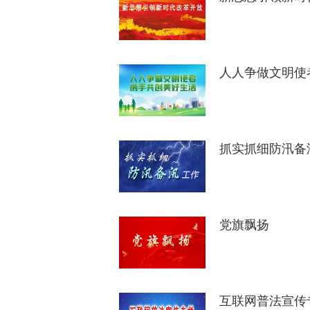
人人争做文明使
抓实抓细防汛备
党旗飘扬
互联网普法宣传