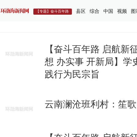
县区
综合
中国
视频
图
【专题】奋斗百年路
启航新征程
【奋斗百年路 启航新
想 办实事 开新局】学
践行为民宗旨
云南澜沧班利村：笙歌