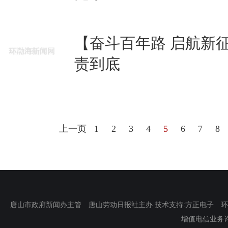
【奋斗百年路 启航新
责到底
上一页
1
2
3
4
5
6
7
8
唐山市政府新闻办主管 唐山劳动日报社主办 技术支持:方正电子 环渤海新
增值电信业务许可证