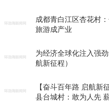
成都青白江区杏花村：
旅游成产业
为经济全球化注入强劲
航新征程）
【奋斗百年路 启航新
县台城村：敢为人先 