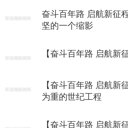
奋斗百年路 启航新征
坚的一个缩影
【奋斗百年路 启航新
【奋斗百年路 启航新
为重的世纪工程
【奋斗百年路 启航新