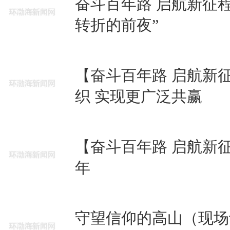
奋斗百年路 启航新征
转折的前夜”
【奋斗百年路 启航新
织 实现更广泛共赢
【奋斗百年路 启航新征
年
守望信仰的高山（现场