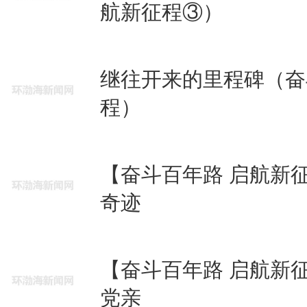
航新征程③）
继往开来的里程碑（奋
程）
【奋斗百年路 启航新征
奇迹
【奋斗百年路 启航新
党亲