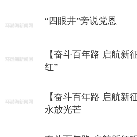
“四眼井”旁说党恩
【奋斗百年路 启航新
红”
【奋斗百年路 启航新征
永放光芒