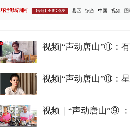
县区
综合
中国
视频
图
【专题】全新文化类
视频节目《声动唐
山》（第一季）
视频|“声动唐山”⑪：
视频|“声动唐山”⑩：
视频｜“声动唐山”⑨ 