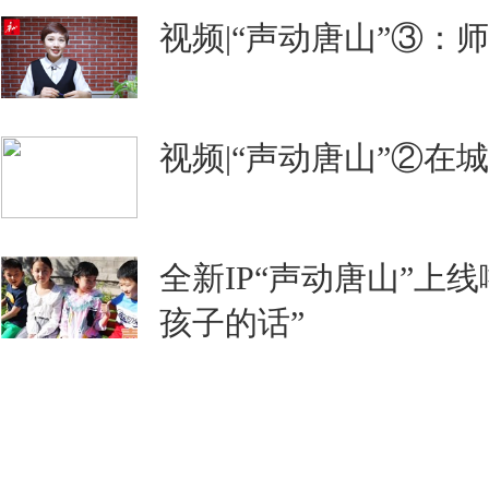
视频|“声动唐山”③：
视频|“声动唐山”②在
全新IP“声动唐山”上
孩子的话”