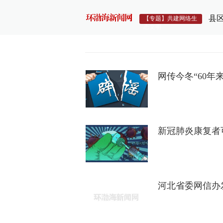
县
【专题】共建网络生
态文明
网传今冬“60年
新冠肺炎康复者
河北省委网信办