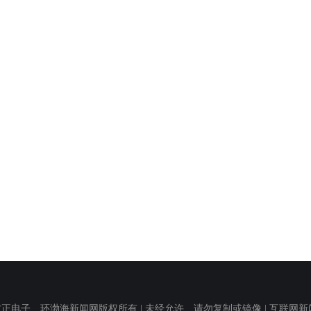
子 环渤海新闻网版权所有 | 未经允许 请勿复制或镜像 | 互联网新闻信息服