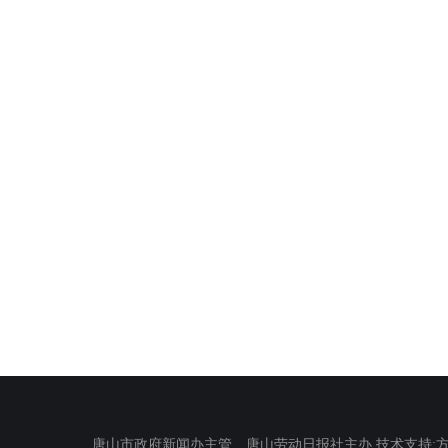
唐山市政府新闻办主管 唐山劳动日报社主办 技术支持:方正电